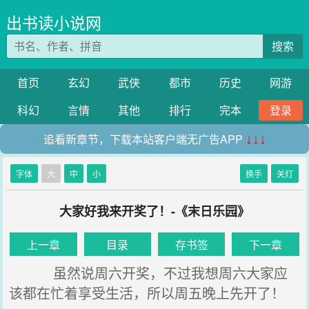
出书读小说网
搜索
首页
玄幻
武侠
都市
历史
网游
科幻
言情
其他
排行
完本
登录
追看新章节，下载本站客户端无广告APP
↓↓↓
字体
大
中
小
换手
关灯
大家好我来开奖了！-《末日乐园》
上一章
目录
存书签
下一章
虽然说周六开奖，不过我想周六大家应
该都在忙着享受生活，所以周五晚上先开了！