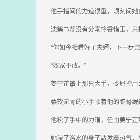
他手指间的力道很重，顷刻间她
沈鹤书却没有分毫怜香惜玉，只
“你如今相看好了夫婿，下一步岂
“奴家不敢。”
姜宁芷攀上那只大手，委屈拧眉：
柔软无骨的小手顺着他的腕骨缓
他松了手中的力道，任由姜宁芷
她浸了浴水的身子散发着热气，