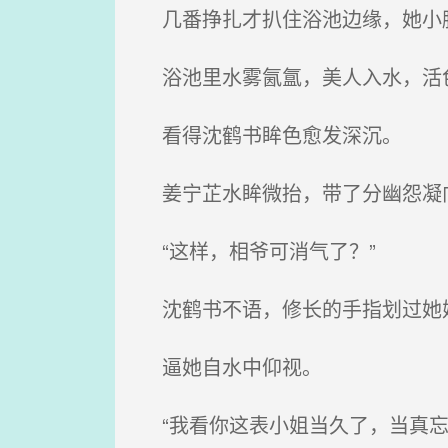
几番挣扎才扒住浴池边缘，她小
浴池里水雾氤氲，美人入水，活
看得沈鹤书眸色愈发深沉。
姜宁芷水眸微抬，带了分幽怨凝
“这样，相爷可消气了？”
沈鹤书不语，修长的手指划过她
逼她自水中仰视。
“我看你这表小姐当久了，当真忘