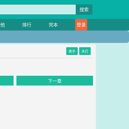
搜索
其他
排行
完本
登录
换手
关灯
下一章