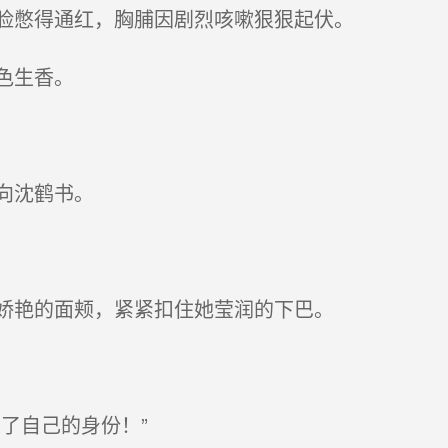
脸憋得通红，胸脯因剧烈咳嗽狠狠起伏。
色生香。
向沈鹤书。
娇艳的面颊，紧紧扣住她莹润的下巴。
了自己的身份！”