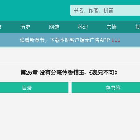
市
历史
网游
科幻
言情
追看新章节，下载本站客户端无广告APP
↓↓↓
第25章 没有分毫怜香惜玉-《表兄不可》
目录
存书签