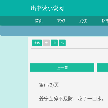
出书读小说网
首页
玄幻
武侠
都
字体
大
中
小
上一章
第(1/3)页
姜宁芷猝不及防，吃了一口水。