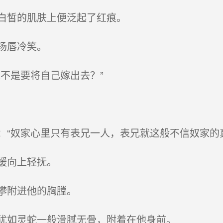
白皙的肌肤上便泛起了红痕。
扬唇冷笑。
不是要将自己嫁出去？”
“奴家心里只有表兄一人，表兄就这般不信奴家的真
缓向上轻抚。
攀附进他的胸膛。
犹如灵蛇一般滑腻无骨，附着在他身前。