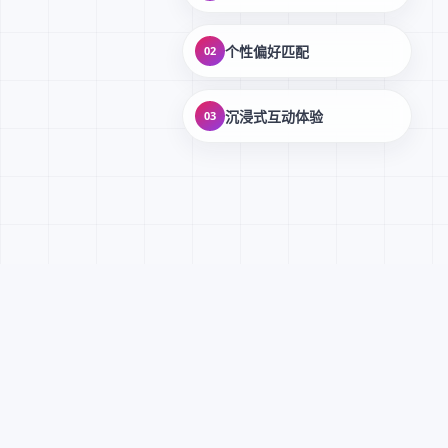
个性偏好匹配
02
沉浸式互动体验
03