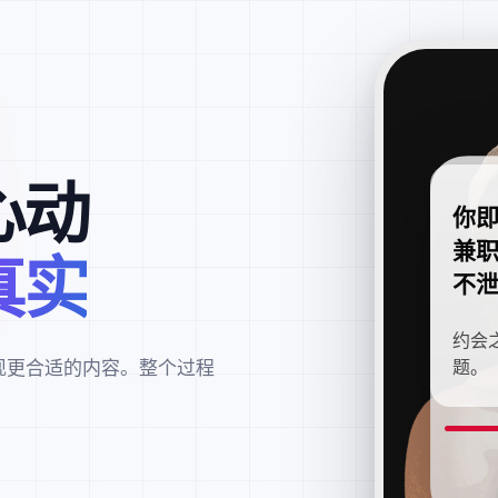
心动
你
兼
真实
不
约会
现更合适的内容。整个过程
题。