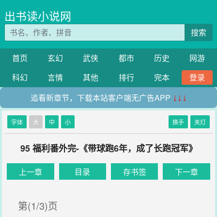
出书读小说网
搜索
首页
玄幻
武侠
都市
历史
网游
科幻
言情
其他
排行
完本
登录
追看新章节，下载本站客户端无广告APP
↓↓↓
字体
大
中
小
换手
关灯
95 福利番外完-《带球跑6年，成了长跑冠军》
上一章
目录
存书签
下一章
第(1/3)页