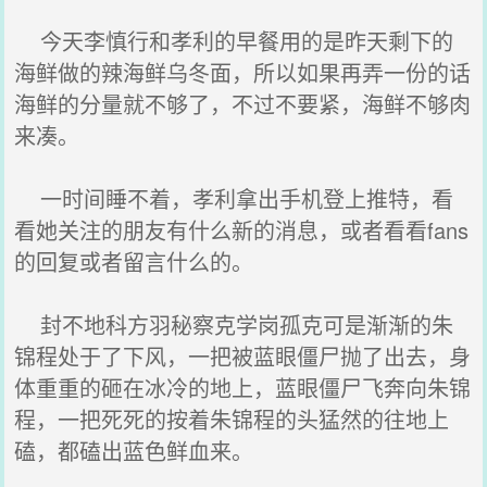
今天李慎行和孝利的早餐用的是昨天剩下的
海鲜做的辣海鲜乌冬面，所以如果再弄一份的话
海鲜的分量就不够了，不过不要紧，海鲜不够肉
来凑。
一时间睡不着，孝利拿出手机登上推特，看
看她关注的朋友有什么新的消息，或者看看fans
的回复或者留言什么的。
封不地科方羽秘察克学岗孤克可是渐渐的朱
锦程处于了下风，一把被蓝眼僵尸抛了出去，身
体重重的砸在冰冷的地上，蓝眼僵尸飞奔向朱锦
程，一把死死的按着朱锦程的头猛然的往地上
磕，都磕出蓝色鲜血来。