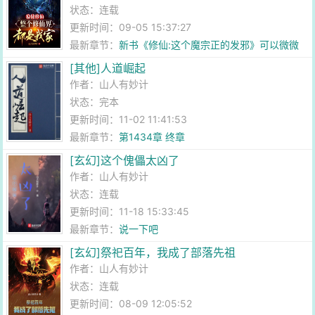
状态：连载
更新时间：09-05 15:37:27
最新章节：
新书《修仙:这个魔宗正的发邪》可以微微
开宰了
[其他]人道崛起
作者：
山人有妙计
状态：完本
更新时间：11-02 11:41:53
最新章节：
第1434章 终章
[玄幻]这个傀儡太凶了
作者：
山人有妙计
状态：连载
更新时间：11-18 15:33:45
最新章节：
说一下吧
[玄幻]祭祀百年，我成了部落先祖
作者：
山人有妙计
状态：连载
更新时间：08-09 12:05:52