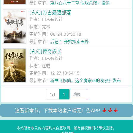
最新章节：
第八百六十二章 假戏真做，谨慎
[玄幻]万古最强部落
作者：
山人有妙计
状态：完本
更新时间：08-24 03:50:18
最新章节：
后记 ：开始探索天外
[玄幻]传奇族长
作者：
山人有妙计
状态：连载
更新时间：12-27 13:54:15
最新章节：
新书《修仙，这个魔宗正的发邪》发布
1/1
1
↓↓↓
追看新章节，下载本站客户端无广告APP
本站所有收录的内容均来自互联网，如有侵权我们将尽快删除。