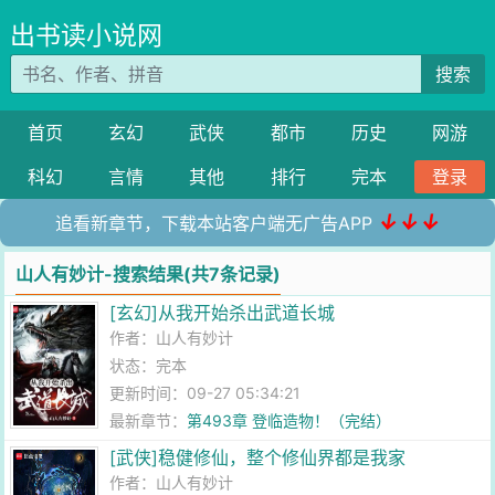
出书读小说网
搜索
首页
玄幻
武侠
都市
历史
网游
科幻
言情
其他
排行
完本
登录
↓↓↓
追看新章节，下载本站客户端无广告APP
山人有妙计-搜索结果(共7条记录)
[玄幻]从我开始杀出武道长城
作者：
山人有妙计
状态：完本
更新时间：09-27 05:34:21
最新章节：
第493章 登临造物！（完结）
[武侠]稳健修仙，整个修仙界都是我家
作者：
山人有妙计